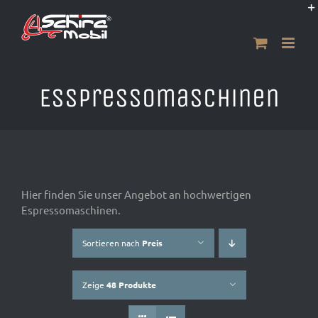
Zum
Inhalt
springen
Esspressomaschinen
Hier finden Sie unser Angebot an hochwertigen
Espressomaschinen.
Sortieren nach
Preis
Zeige
48 Produkte