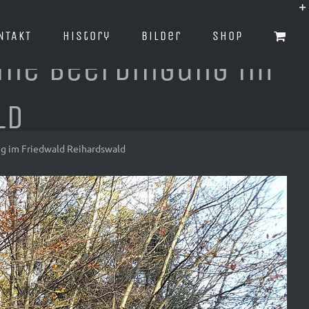
NTAKT
History
Bilder
Shop
ine Beerdingung im
ld
ng im Friedwald Reihardswald