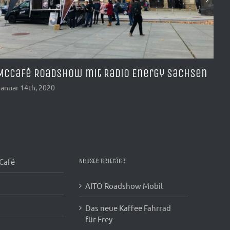
APE TM 703 Promotion Mobil
AI
November 27th, 2019
Juli
 Café
Neuste Beiträge
AITO Roadshow Mobil
Das neue Kaffee Fahrrad
für Frey