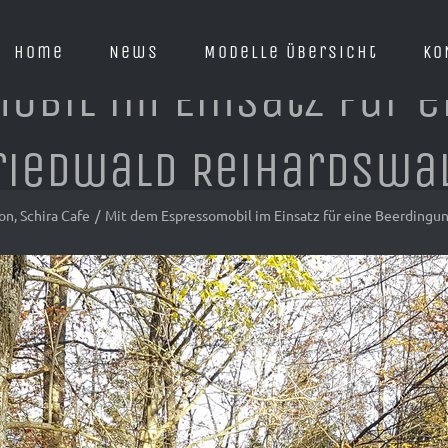
Home
News
Modelle Übersicht
KO
obil im Einsatz für e
riedwald Reihardswa
on
,
Schira Cafe
/
Mit dem Espressomobil im Einsatz für eine Beerdingu