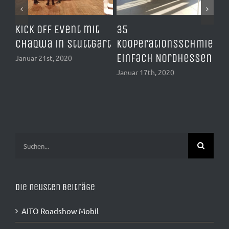
Kick Off Event mit
35
AP
Chaqwa in Stuttgart
Kooperationsschmiede
Pr
Einfach Nordhessen
Januar 21st, 2020
Nov
Januar 17th, 2020
Suche
nach:
Die neusten Beiträge
AITO Roadshow Mobil