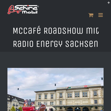
Zum
Inhalt
springen
McCafé Roadshow mit
Radio Energy Sachsen
Zeige
grösseres
Bild