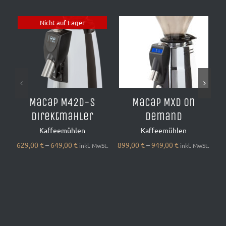
Nicht auf Lager
AUSFÜHRUNG
DETAILS
WÄHLEN
DETAILS
/
Macap M42D-S
Macap MXD on
Direktmahler
demand
Kaffeemühlen
Kaffeemühlen
629,00
€
–
649,00
€
899,00
€
–
949,00
€
inkl. MwSt.
inkl. MwSt.
1.