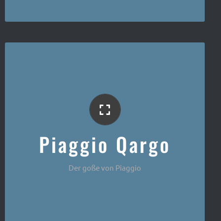
Der italienische Kleintransporter
Piaggio Qargo
Der goße von Piaggio
Piaggio Porter Maxi 200