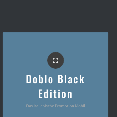
Der Italiener
Doblo Black
Edition
Das italienische Promotion Mobil
Fiat Doblo Black Edition Café Mobil