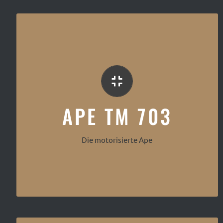
Das meistverkaufte Modell
APE TM 703
Die motorisierte Ape
Piaggio TM 703 Café Mobil Black Edition