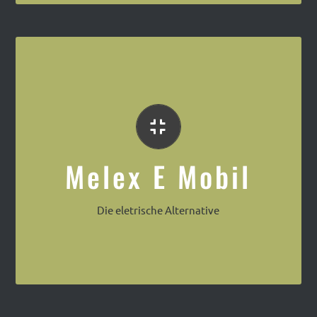
Das preisbewuste Elektro Mobil
Melex E Mobil
Die eletrische Alternative
Melex Elektro Mobil mit Wasserbar