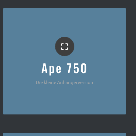
Der Klassiker
Ape 750
Die kleine Anhängerversion
Ape 50 Kaffee Mobil mit Espresso Aufbau