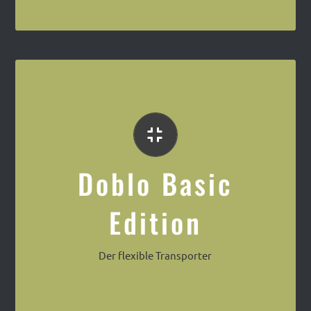
Das preisbewuste Café Mobil
Doblo Basic
Edition
Der flexible Transporter
Fiat Doblo Café Mobil Basic