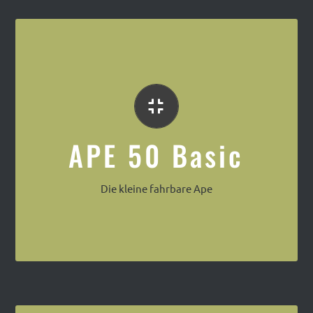
Die kleine APE
APE 50 Basic
Die kleine fahrbare Ape
Die Piaggio Ape 50 mit Kofferaufbau in der
Espresso Mobil und Café Version.