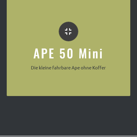
Die Klassische APE 50
APE 50 Mini
Die kleine fahrbare Ape ohne Koffer
Ape50 Mini Café Mobil mit Espressomaschine