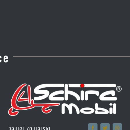
ce
Pawel Kowalski