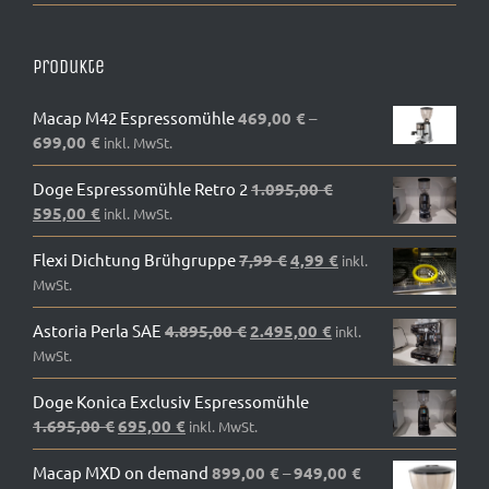
Produkte
Macap M42 Espressomühle
469,00
€
–
699,00
€
inkl. MwSt.
Doge Espressomühle Retro 2
1.095,00
€
Ursprünglicher
Aktueller
595,00
€
inkl. MwSt.
Preis
Preis
Ursprünglicher
Aktueller
war:
Flexi Dichtung Brühgruppe
ist:
7,99
€
4,99
€
inkl.
Preis
Preis
1.095,00 €
595,00 €.
MwSt.
war:
ist:
Ursprünglicher
Aktueller
Astoria Perla SAE
4.895,00
€
2.495,00
7,99 €
€
4,99 €.
inkl.
Preis
Preis
MwSt.
war:
ist:
Doge Konica Exclusiv Espressomühle
4.895,00 €
2.495,00 €.
Ursprünglicher
Aktueller
1.695,00
€
695,00
€
inkl. MwSt.
Preis
Preis
Macap MXD on demand
war:
ist:
899,00
€
–
949,00
€