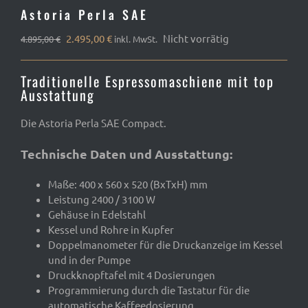
Astoria Perla SAE
Ursprünglicher
Aktueller
2.495,00
€
Nicht vorrätig
4.895,00
€
inkl. MwSt.
Preis
Preis
war:
ist:
Traditionelle Espressomaschiene mit top
4.895,00 €
2.495,00 €.
Ausstattung
Die Astoria Perla SAE Compact.
Technische Daten und Ausstattung:
Maße: 400 x 560 x 520 (BxTxH) mm
Leistung 2400 / 3100 W
Gehäuse in Edelstahl
Kessel und Rohre in Kupfer
Doppelmanometer für die Druckanzeige im Kessel
und in der Pumpe
Druckknopftafel mit 4 Dosierungen
Programmierung durch die Tastatur für die
automatische Kaffeedosierung