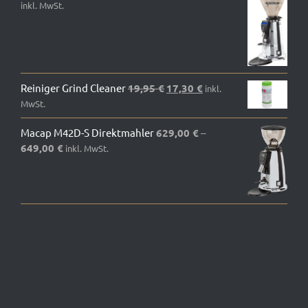
1.695,00 €
695,00 €.
inkl. MwSt.
Ursprünglicher
Aktueller
Reiniger Grind Cleaner
19,95
€
17,30
€
inkl.
Preis
Preis
MwSt.
war:
ist:
Macap M42D-S Direktmahler
629,00
19,95 €
€
–
17,30 €.
649,00
€
inkl. MwSt.