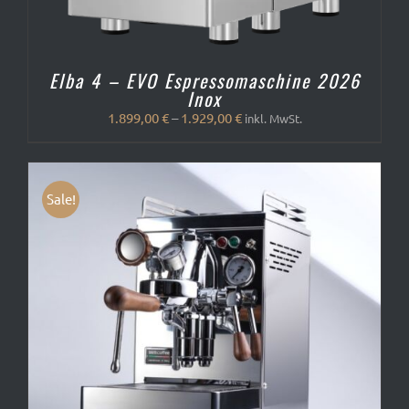
Elba 4 – EVO Espressomaschine 2026
Inox
1.899,00
€
–
1.929,00
€
inkl. MwSt.
Sale!