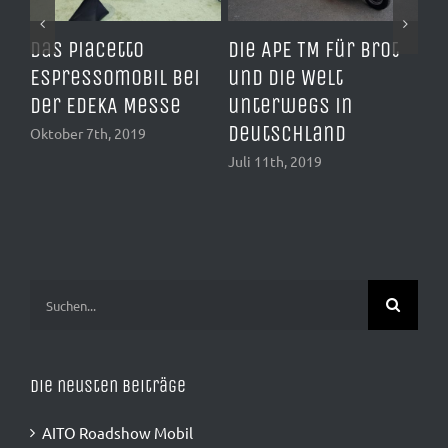
acetto
Die APE TM für Brot
Die Café Ap
ssomobil bei
und die Welt
WMF Espres
DEKA Messe
unterwegs in
November 7th, 2
Deutschland
7th, 2019
Juli 11th, 2019
Suche
nach:
Die neusten Beiträge
AITO Roadshow Mobil