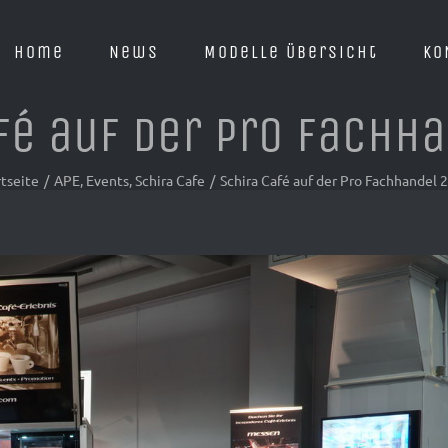
Home
News
Modelle Übersicht
KO
fé auf der Pro Fachh
rtseite
/
APE
,
Events
,
Schira Cafe
/
Schira Café auf der Pro Fachhandel 