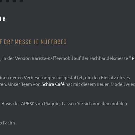
18
uf der Messe in Nürnberg
n, in der Version Barista-Kaffeemobil auf der Fachhandelsmesse “
P
leinen neuen Verbeserungen ausgestattet, die den Einsatz dieses
eren. Unser Team von
Schira Café
hat mit diesem neuen Modell wie
 Basis der APE50 von Piaggio. Lassen Sie sich von den mobilen
ro Fachh