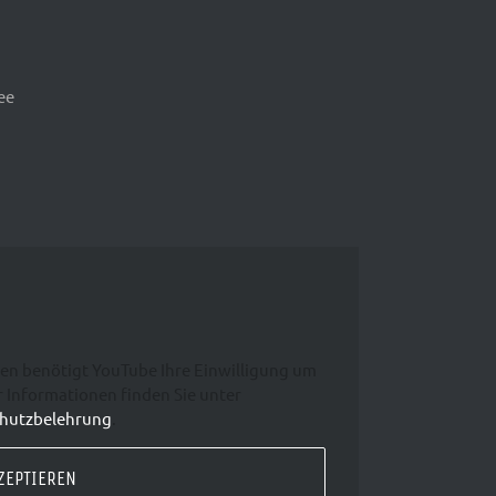
ee
en benötigt YouTube Ihre Einwilligung um
 Informationen finden Sie unter
hutzbelehrung
.
ZEPTIEREN