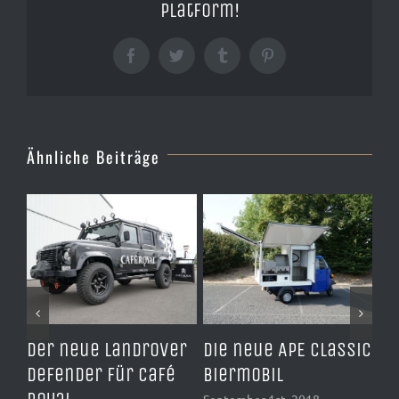
Platform!
Facebook
Twitter
Tumblr
Pinterest
Ähnliche Beiträge
Der neue Landrover
Die neue APE Classic
Da
r
Defender für Café
Biermobil
Ka
September 1st, 2018