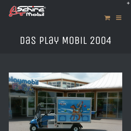
Zum
Inhalt
springen
Das Play Mobil 2004
Zeige
grösseres
Bild