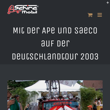
Zum
Inhalt
springen
Mit der Ape und Saeco
auf der
Deutschlandtour 2003
Zeige
grösseres
Bild