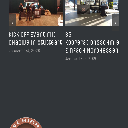
Kick Off Event mit
35
Mc
Chaqwa in Stuttgart
Kooperationsschmiede
mi
Einfach Nordhessen
Sa
Januar 21st, 2020
Januar 17th, 2020
Jan