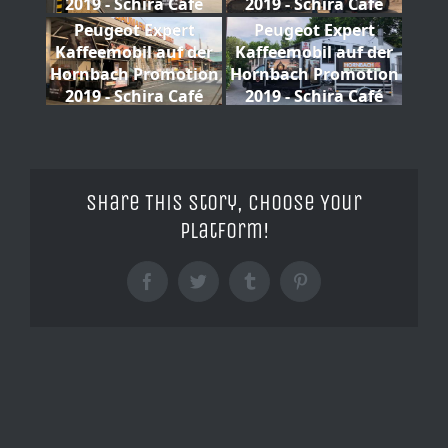
2019 - Schira Café
2019 - Schira Café
Peugeot Expert
Peugeot Expert
Kaffeemobil auf der
Kaffeemobil auf der
Hornbach Promotion
Hornbach Promotion
2019 - Schira Café
2019 - Schira Café
Share This Story, Choose Your
Platform!
Facebook
Twitter
Tumblr
Pinterest