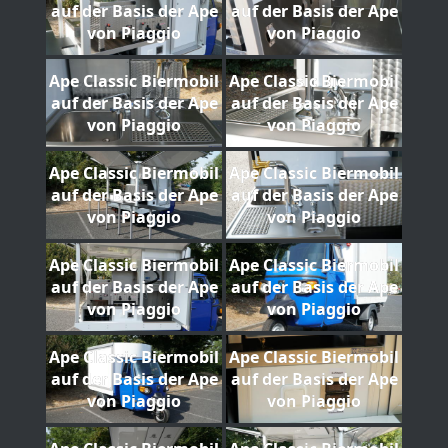
auf der Basis der Ape
auf der Basis der Ape
von Piaggio
von Piaggio
Ape Classic Biermobil
Ape Classic Biermobil
auf der Basis der Ape
auf der Basis der Ape
von Piaggio
von Piaggio
Ape Classic Biermobil
Ape Classic Biermobil
auf der Basis der Ape
auf der Basis der Ape
von Piaggio
von Piaggio
Ape Classic Biermobil
Ape Classic Biermobil
auf der Basis der Ape
auf der Basis der Ape
von Piaggio
von Piaggio
Ape Classic Biermobil
Ape Classic Biermobil
auf der Basis der Ape
auf der Basis der Ape
von Piaggio
von Piaggio