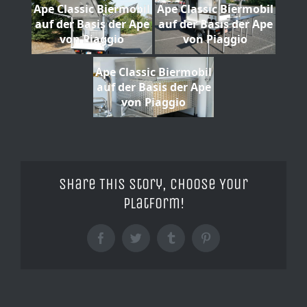
Ape Classic Biermobil
Ape Classic Biermobil
auf der Basis der Ape
auf der Basis der Ape
von Piaggio
von Piaggio
Ape Classic Biermobil
auf der Basis der Ape
von Piaggio
Share This Story, Choose Your
Platform!
Facebook
Twitter
Tumblr
Pinterest