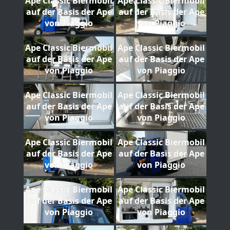
Ape Classic Biermobil
Ape Classic Biermobil
auf der Basis der Ape
auf der Basis der Ape
von Piaggio
von Piaggio
Ape Classic Biermobil
Ape Classic Biermobil
auf der Basis der Ape
auf der Basis der Ape
von Piaggio
von Piaggio
Ape Classic Biermobil
Ape Classic Biermobil
auf der Basis der Ape
auf der Basis der Ape
von Piaggio
von Piaggio
Ape Classic Biermobil
Ape Classic Biermobil
auf der Basis der Ape
auf der Basis der Ape
von Piaggio
von Piaggio
Ape Classic Biermobil
Ape Classic Biermobil
auf der Basis der Ape
auf der Basis der Ape
von Piaggio
von Piaggio