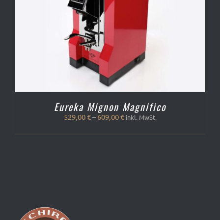
Eureka Mignon Magnifico
529,00
€
–
609,00
€
inkl. MwSt.