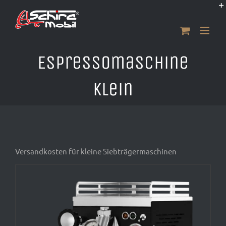
Zum
Inhalt
springen
Espressomaschine
Klein
Versandkosten für kleine Siebträgermaschinen