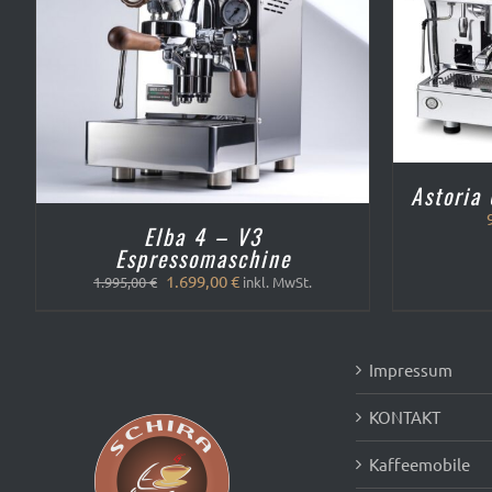
AUSFÜHRUNG WÄHLEN
/
QUICK
VIEW
W
Astoria
Elba 4 – V3
Espressomaschine
Ursprünglicher
Aktueller
1.699,00
€
1.995,00
€
inkl. MwSt.
Preis
Preis
war:
ist:
1.995,00 €
1.699,00 €.
Impressum
KONTAKT
Kaffeemobile