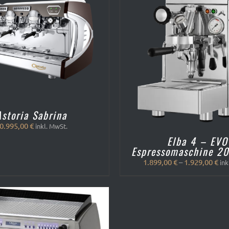
AUSFÜHRUNG WÄHLEN
QUICK VIEW
VIEW
Astoria Sabrina
0.995,00
€
inkl. MwSt.
Elba 4 – EVO
Espressomaschine 20
1.899,00
€
–
1.929,00
€
ink