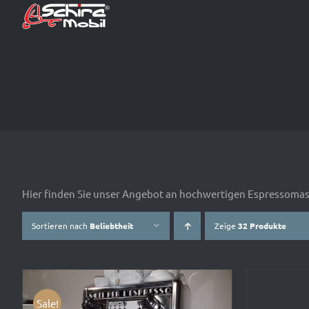
Zum
Inhalt
springen
Hier finden Sie unser Angebot an hochwertigen Espressomas
Sortieren nach
Beliebtheit
Zeige
32 Produkte
Sale!