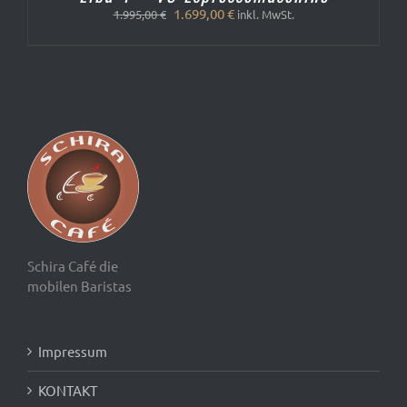
Ursprünglicher
Aktueller
1.699,00
€
1.995,00
€
inkl. MwSt.
Preis
Preis
war:
ist:
1.995,00 €
1.699,00 €.
Schira Café die
mobilen Baristas
Impressum
KONTAKT