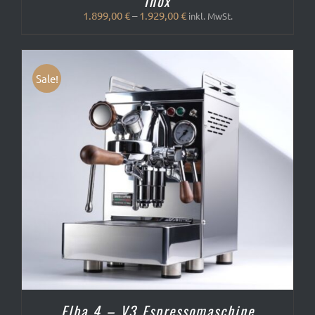
Inox
1.899,00
€
–
1.929,00
€
inkl. MwSt.
Sale!
Elba 4 – V3 Espressomaschine