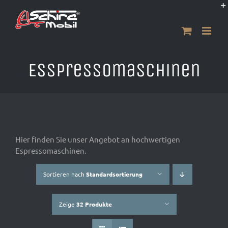
Zum
Inhalt
springen
Esspressomaschinen
Hier finden Sie unser Angebot an hochwertigen
Espressomaschinen.
Sortieren nach
Standardsortierung
Zeige
32 Produkte